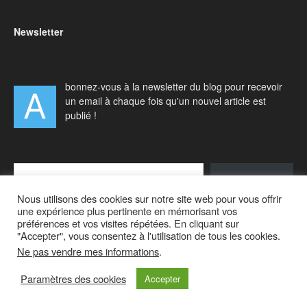
Newsletter
bonnez-vous à la newsletter du blog pour recevoir
A
un email à chaque fois qu'un nouvel article est
publié !
Type your email…
S'abonner
Nous utilisons des cookies sur notre site web pour vous offrir
une expérience plus pertinente en mémorisant vos
préférences et vos visites répétées. En cliquant sur
"Accepter", vous consentez à l'utilisation de tous les cookies.
Ne pas vendre mes informations
.
Accueil
Actualités
Vivre à Singapour
Visiter Singapour
Voyager en Asie
A propos
Paramètres des cookies
Accepter
© 2011-2023 Paris-Singapore | Tous droits réservés