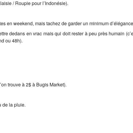
aisie / Roupie pour l’Indonésie).
êtes en weekend, mais tachez de garder un minimum d’éléganc
tre dedans en vrac mais qui doit rester à peu près humain (c’e
nd ou 48h).
’on trouve à 2$ à Bugis Market).
 de la pluie.