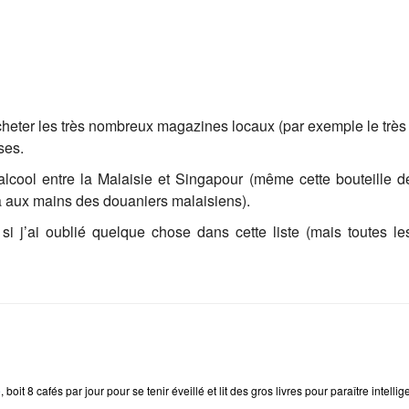
acheter les très nombreux magazines locaux (par exemple le très
ses.
l’alcool entre la Malaisie et Singapour (même cette bouteille 
ra aux mains des douaniers malaisiens).
i j’ai oublié quelque chose dans cette liste (mais toutes l
e
, boit 8 cafés par jour pour se tenir éveillé et lit des gros livres pour paraître intellig