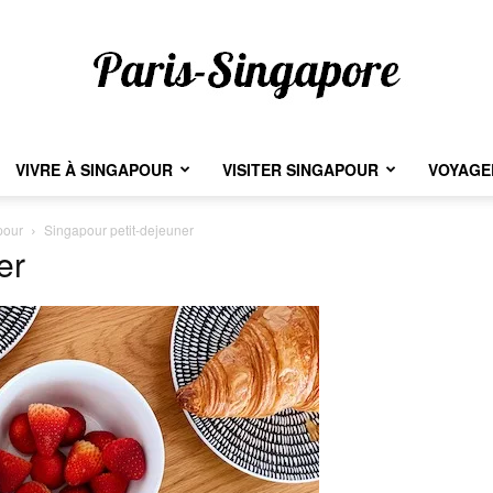
VIVRE À SINGAPOUR
VISITER SINGAPOUR
VOYAGER
Paris-
pour
Singapour petit-dejeuner
er
Singapore