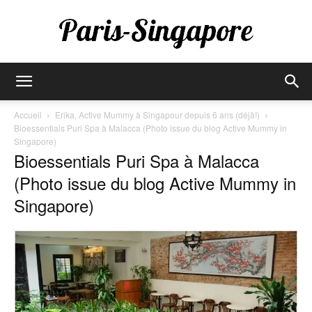
Paris-
Accueil
Erika, Active Mummy à Singapour depuis 6 ans (déjà!)
Bioessentials Puri Spa à Malacca (Photo issue du blog Active Mummy in
Singapore)
Singapore
Bioessentials Puri Spa à Malacca
(Photo issue du blog Active Mummy in
Singapore)