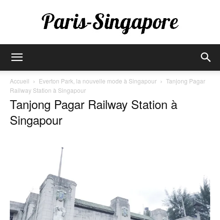
Paris-
Accueil
Everton Park, la nouvelle mode à Singapour
Tanjong Pagar
Railway Station à Singapour
Tanjong Pagar Railway Station à
Singapore
Singapour