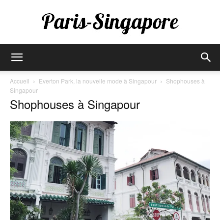
Paris-
Accueil
Everton Park, la nouvelle mode à Singapour
Shophouses à
Singapour
Shophouses à Singapour
Singapore