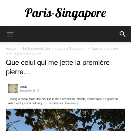
Paris-
Accueil
Le Facebook des Français à Singapour
Que celui qui me
jette la première pierre...
Que celui qui me jette la première
Singapore
pierre…