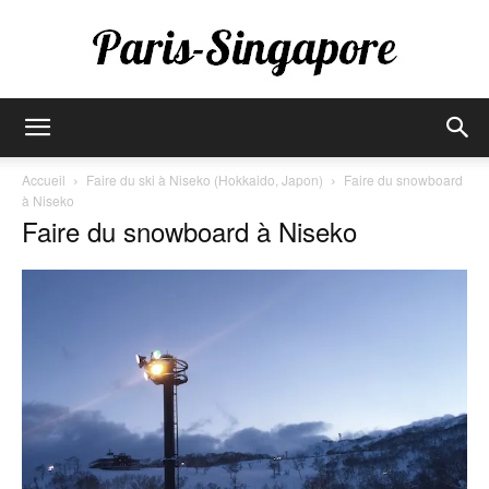
Paris-
Accueil
Faire du ski à Niseko (Hokkaido, Japon)
Faire du snowboard
à Niseko
Faire du snowboard à Niseko
Singapore