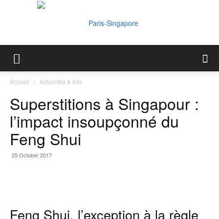
Paris-
Accueil
Actualités & Info
Superstitions à Singapour :
Singapore
l’impact insoupçonné du
Feng Shui
25 October 2017
Feng Shui, l’exception à la règle