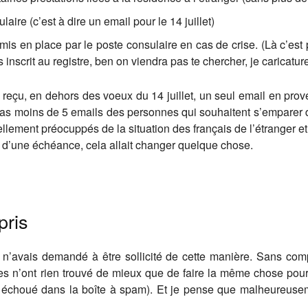
ire (c’est à dire un email pour le 14 juillet)
té mis en place par le poste consulaire en cas de crise. (Là c’es
 inscrit au registre, ben on viendra pas te chercher, je caricature
reçu, en dehors des voeux du 14 juillet, un seul email en prov
pas moins de 5 emails des personnes qui souhaitent s’emparer du
llement préocuppés de la situation des français de l’étranger et
s d’une échéance, cela allait changer quelque chose.
pris
e n’avais demandé à être sollicité de cette manière. Sans co
des n’ont rien trouvé de mieux que de faire la même chose pou
échoué dans la boîte à spam). Et je pense que malheureusem