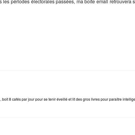
 fois les périodes électorales passées, ma boîte email retrouv
e
, boit 8 cafés par jour pour se tenir éveillé et lit des gros livres pour paraître intellig