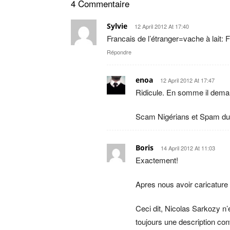
4 Commentaire
Sylvie
12 April 2012 At 17:40
Francais de l’étranger=vache à lait
Répondre
enoa
12 April 2012 At 17:47
Ridicule. En somme il dema
Scam Nigérians et Spam du P
Boris
14 April 2012 At 11:03
Exactement!
Apres nous avoir caricature
Ceci dit, Nicolas Sarkozy n’
toujours une description conv