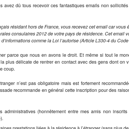
Vous avez dû tous recevoir ces fantastiques emails non sollicit
çais résidant hors de France, vous recevez cet email car vous êt
torales consulaires 2012 de votre pays de résidence. Cet email 
s d’informations comme la Loi l’autorise (Article L330-4 du Code 
mer parce que nous en avons le droit. Et même si tout le mo
 la plus délicate de rentrer en contact avec des gens dont on v
e coup.
l’étranger n’est pas obligatoire mais est fortement recommandé
bassade recommande en général cette inscription pour des raison
és administratives (honnêtement entre mes amis non inscrits 
).
ines prestations liées à la résidence à l’étranger (sans plus de