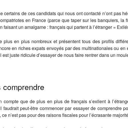
e certains de ces candidats qui nous ont contacté n’ont pas hés
ompatriotes en France (parce que taper sur les banquiers, la fin
en faisant un amalgame : français qui partent à l’étranger = Exilé
de plus en plus nombreux et présentent tous des profils différ
core en riches expats envoyés par des multinationales ou en exi
t il est juste ridicule d’essayer de nous faire rentrer dans un mou
s comprendre
n compte que de plus en plus de français s’exilent à l’étran
e, il faudrait peut-être commencer par essayer de comprendre 
 ce n’est pas pour des raisons fiscales pour l’écrasante majorité