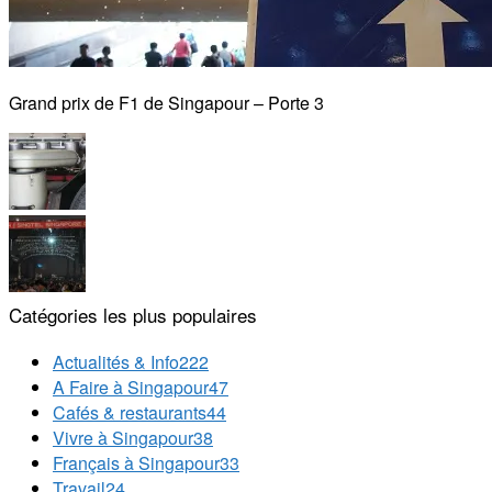
Grand prix de F1 de Singapour – Porte 3
Catégories les plus populaires
Actualités & Info
222
A Faire à Singapour
47
Cafés & restaurants
44
Vivre à Singapour
38
Français à Singapour
33
Travail
24