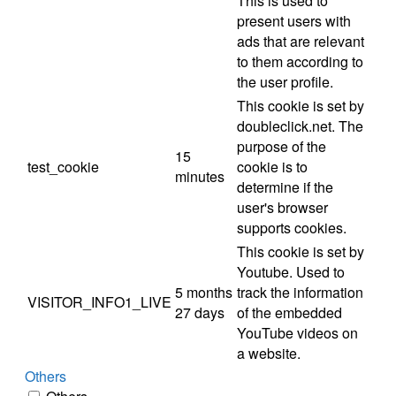
This is used to
present users with
ads that are relevant
to them according to
the user profile.
This cookie is set by
doubleclick.net. The
purpose of the
15
test_cookie
cookie is to
minutes
determine if the
user's browser
supports cookies.
This cookie is set by
Youtube. Used to
5 months
track the information
VISITOR_INFO1_LIVE
27 days
of the embedded
YouTube videos on
a website.
Others