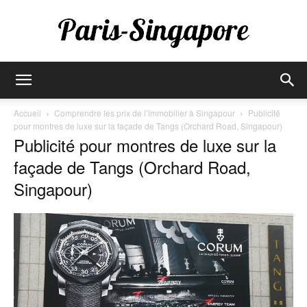
Paris-
Accueil
Comprendre les prix de l’immobilier à Singapour
Publicité
pour montres de luxe sur la façade de Tangs (Orchard Road, Singapour)
Publicité pour montres de luxe sur la
Singapore
façade de Tangs (Orchard Road,
Singapour)