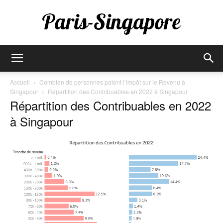
Paris-
Accueil
Combien de personnes paient l’Impôt sur le Revenu à
Singapour
Répartition des Contribuables en 2022 à Singapour
Répartition des Contribuables en 2022
Singapore
à Singapour