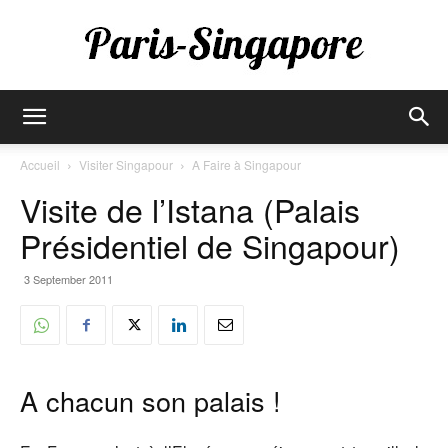
Paris-
Accueil
Visiter Singapour
A Faire à Singapour
Visite de l’Istana (Palais
Singapore
Présidentiel de Singapour)
3 September 2011
A chacun son palais !