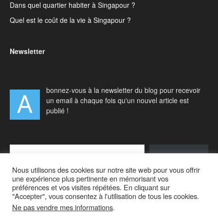
Dans quel quartier habiter à Singapour ?
Quel est le coût de la vie à Singapour ?
Newsletter
bonnez-vous à la newsletter du blog pour recevoir
A
un email à chaque fois qu'un nouvel article est
publié !
Type your email…
S'abonner
Nous utilisons des cookies sur notre site web pour vous offrir
une expérience plus pertinente en mémorisant vos
préférences et vos visites répétées. En cliquant sur
"Accepter", vous consentez à l'utilisation de tous les cookies.
Ne pas vendre mes informations
.
Accueil
Actualités
Vivre à Singapour
Visiter Singapour