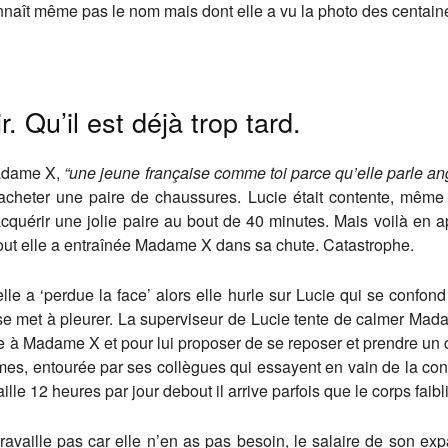
onnaît même pas le nom mais dont elle a vu la photo des centaine
. Qu’il est déjà trop tard.
Madame X,
“une jeune française comme toi parce qu’elle parle a
 acheter une paire de chaussures. Lucie était contente, mêm
quérir une jolie paire au bout de 40 minutes. Mais voilà en a
tout elle a entraînée Madame X dans sa chute. Catastrophe.
lle a ‘perdue la face’ alors elle hurle sur Lucie qui se confo
se met à pleurer. La superviseur de Lucie tente de calmer Madam
e à Madame X et pour lui proposer de se reposer et prendre un 
rmes, entourée par ses collègues qui essayent en vain de la con
lle 12 heures par jour debout il arrive parfois que le corps faibl
aille pas car elle n’en as pas besoin, le salaire de son expat