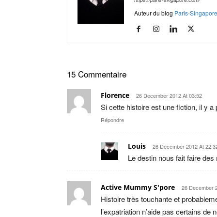
Auteur du blog
Paris-Singapor
15 Commentaire
Florence
26 December 2012 At 03:52
Si cette histoire est une fiction, il y 
Répondre
Louis
26 December 2012 At 22:3
Le destin nous fait faire d
Active Mummy S'pore
26 December 2
Histoire très touchante et probable
l’expatriation n’aide pas certains de 