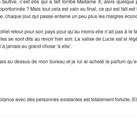
a fautive, c’est elle qui a fait tombé Madame X, alors quelque 
ortionnée ? Mais tout cela est vain au final, ce qui est fait est f
 vite, chaque jour qui passe entame un peu plus les maigres écono
 le billet retour pour son pays pour qu’au moins elle n’ait pas à le
elles se sont dits au revoir hier soir. La valise de Lucie est si 
’a jamais eu grand chose ‘à elle’.
avais au dessus de mon bureau et je lui ai acheté le parfum qu’
emblance avec des personnes existantes est totalement fortuite. E