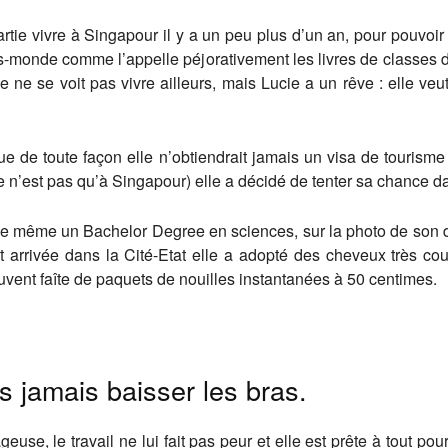
ie vivre à Singapour il y a un peu plus d’un an, pour pouvoir 
ers-monde comme l’appelle péjorativement les livres de classes d
le ne se voit pas vivre ailleurs, mais Lucie a un rêve : elle veut
e de toute façon elle n’obtiendrait jamais un visa de tourisme
 n’est pas qu’à Singapour) elle a décidé de tenter sa chance da
 de même un Bachelor Degree en sciences, sur la photo de son di
 arrivée dans la Cité-Etat elle a adopté des cheveux très co
ouvent faîte de paquets de nouilles instantanées à 50 centimes.
 jamais baisser les bras.
geuse, le travail ne lui fait pas peur et elle est prête à tout p