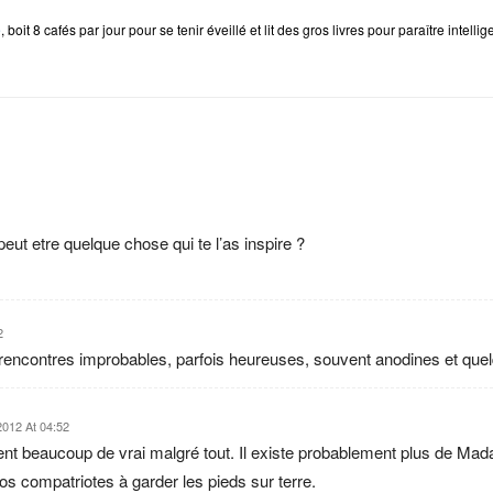
e
, boit 8 cafés par jour pour se tenir éveillé et lit des gros livres pour paraître intellig
a peut etre quelque chose qui te l’as inspire ?
2
es rencontres improbables, parfois heureuses, souvent anodines et que
012 At 04:52
ment beaucoup de vrai malgré tout. Il existe probablement plus de M
nos compatriotes à garder les pieds sur terre.