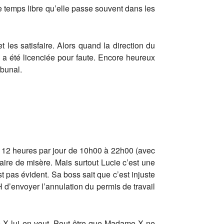
e temps libre qu’elle passe souvent dans les
t les satisfaire. Alors quand la direction du
ie a été licenciée pour faute. Encore heureux
ibunal.
r 12 heures par jour de 10h00 à 22h00 (avec
laire de misère. Mais surtout Lucie c’est une
est pas évident. Sa boss sait que c’est injuste
 d’envoyer l’annulation du permis de travail
e X lui en veut. Peut-être que Madame X ne