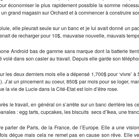
pour économiser le plus rapidement possible la somme nécessai
ns un grand magasin sur Orchard et à commencer à construire son
luie, elle pleurait seule sur un banc et je lui avait donné un p
 venait de recharger pour 10$, mauvaise nouvelle, mauvais temp
phone Android bas de gamme sans marque dont la batterie tient
té volé dans son casier au travail. Depuis elle garde son télép
sur les deux derniers mois elle a dépensé 1,700$ pour ‘vivre’ 
. J’ai un pincement au coeur, 850$ par mois pour se loger, man
e la vie de Lucie dans la Cité-Etat est loin d’être rose.
ès le travail, en général on s’arrête sur un banc derrière les
anales : egg tarts, cupcakes, les biscuits secs d’Ikea, une tr
 parler de Paris, de la France, de l’Europe. Elle a une vision 
parfois déçue mais cela ne remet pas en cause son rêve. Elle veu