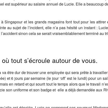
suel est supérieur au salaire annuel de Lucie. Elle a beaucoup d
à Singapour et les grands magasins font tout pour les attirer e
te au sujet de l’incident, elle n’a pas hésité un instant : Luc
l’accident sinon cela se serait vraisemblablement terminé au tr
 où tout s’écroule autour de vous.
 va être dur de trouver une employée qui sera prête à travaille
e) et 6 jours par semaine (le jour ‘off’ est le lundi) pour un sa
amais en retard et qui sourit tout le temps alors que le travail n’
Lucie son uniforme et son badge et elle a déjà demandée aux RH
dit qu’elle est désolée. Lucie ne comprend pas pourquoi Madam