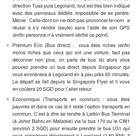
direction Tuas puis Legoland, tout est très bien indiqué
avec des panneaux dédiés. Impossible de se perdre.
Même Celle-dont-on-ne-doit-pas-prononcer-le-nom a
réussi à s’y rendre (seule) sans l’aide de son GPS
(enfin personne n’a vraiment vérifié ce point).
Premium Eco (Bus direct) : vous êtes riches (enfin
moins riches que ceux qui ont une voiture, faut pas
déconner non plus, on parle de bus là) alors vous
pouvez prendre un bus direct depuis Singapour qui
vous emmènera à Legoland en à peu près 60 minutes.
Le départ se fait depuis le Singapore Flyer et il vous
en coûtera 20 SGD pour l’aller-retour.
Economique (Transports en commun) : vous êtes
pauvres et dans ce cas là il reste l’option transports en
commun. C’est à dire se rendre à Larkin Bus Terminal
(à Johor Bahru en Malaisie) via la bus 170 ou le CW1
(environ 2 SGD) pour ensuite prendre le bus LG1 qui
vous emmènera directement à Legoland (2,80 RM). Il