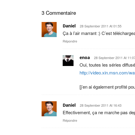
3 Commentaire
Daniel
28 September 2011 At 01:55
Ça à l’air marrant :) C’est télécharge
Répondre
enoa
28 September 2011 At 11:0
Oui, toutes les séries diff
http://video.xin.msn.com/wa
[j’en ai également profité pou
Daniel
28 September 2011 At 16:43
Effectivement, ça ne marche pas depu
Répondre