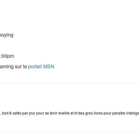
noying
 9:00pm
eaming sur le
portail MSN
e
, boit 8 cafés par jour pour se tenir éveillé et lit des gros livres pour paraître intellig