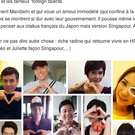
et les fameux ‘foreign talents’.
ent Mandarin et qui voue un amour immodéré (qui confine à la 
 se montrent si dur avec leur gouvernement. Il pousse même le 
it penser aux otakus français du Japon mais version Singapour, A
r ne pas dire autre chose : riche radine qui retourne vivre en H
éo et Juliette façon Singapour,…)