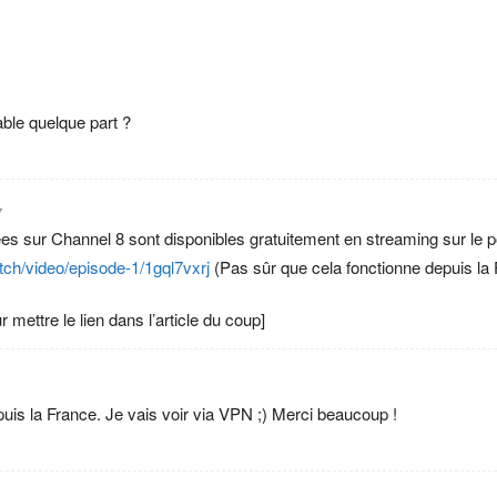
able quelque part ?
7
usées sur Channel 8 sont disponibles gratuitement en streaming sur le
tch/video/episode-1/1gql7vxrj
(Pas sûr que cela fonctionne depuis la 
r mettre le lien dans l’article du coup]
is la France. Je vais voir via VPN ;) Merci beaucoup !