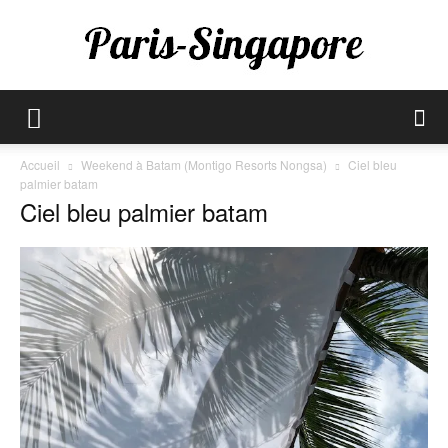
Paris-
Accueil
Weekend à Batam (Montigo Resorts Nongsa)
Ciel bleu
palmier batam
Ciel bleu palmier batam
Singapore