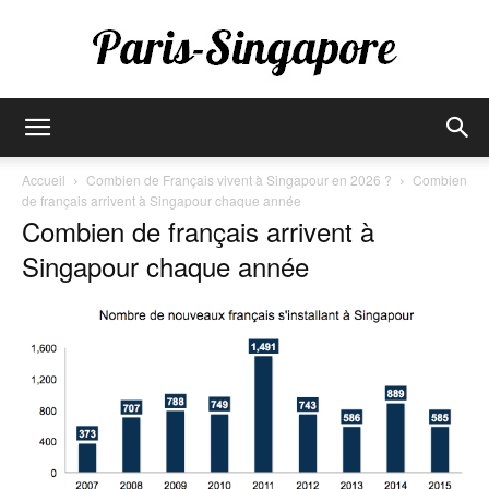
Paris-
Accueil
Combien de Français vivent à Singapour en 2026 ?
Combien
de français arrivent à Singapour chaque année
Combien de français arrivent à
Singapore
Singapour chaque année