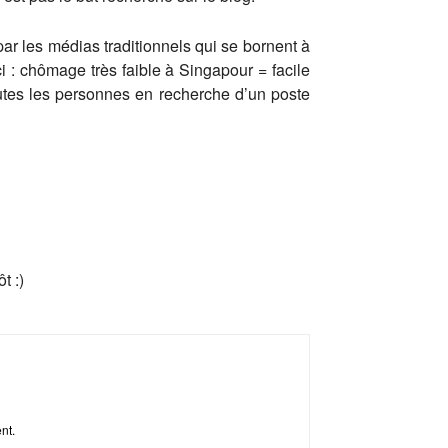
par les médias traditionnels qui se bornent à
 : chômage très faible à Singapour = facile
outes les personnes en recherche d’un poste
t :)
ent.