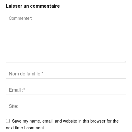
Laisser un commentaire
Save my name, email, and website in this browser for the
next time I comment.