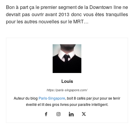
Bon à part ça le premier segment de la Downtown line ne
devrait pas ouvrir avant 2013 donc vous êtes tranquilles
pour les autres nouvelles sur le MRT…
Louis
https://paris-singapore.com/
Auteur du blog
Paris-Singapore
, boit 8 cafés par jour pour se tenir
éveillé et lit des gros livres pour paraître intelligent.