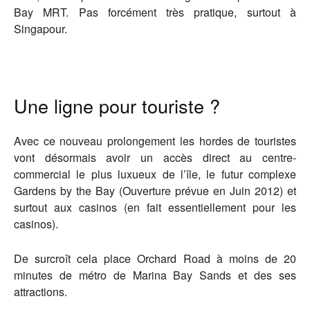
Bay MRT. Pas forcément très pratique, surtout à
Singapour.
Une ligne pour touriste ?
Avec ce nouveau prolongement les hordes de touristes
vont désormais avoir un accès direct au centre-
commercial le plus luxueux de l’île, le futur complexe
Gardens by the Bay (Ouverture prévue en Juin 2012) et
surtout aux casinos (en fait essentiellement pour les
casinos).
De surcroît cela place Orchard Road à moins de 20
minutes de métro de Marina Bay Sands et des ses
attractions.