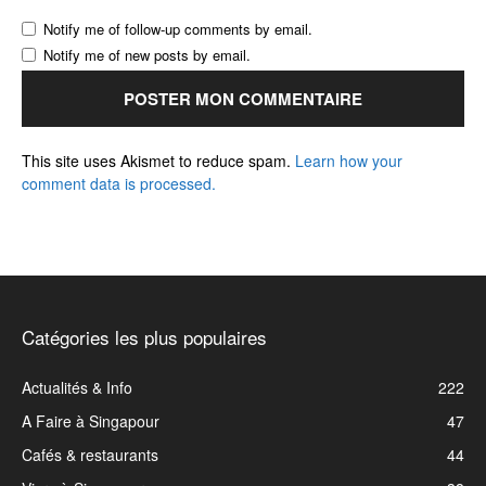
Notify me of follow-up comments by email.
Notify me of new posts by email.
This site uses Akismet to reduce spam.
Learn how your
comment data is processed.
Catégories les plus populaires
Actualités & Info
222
A Faire à Singapour
47
Cafés & restaurants
44