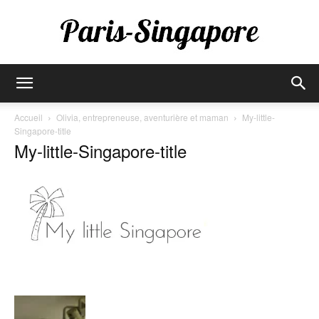
Paris-
Accueil
Olivia, entrepreneuse, aventurière et maman
My-little-
Singapore-title
My-little-Singapore-title
Singapore