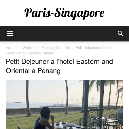
Paris-
Accueil
Weekend à Penang (Malaisie)
Petit Dejeuner a l'hotel
Eastern and Oriental a Penang
Petit Dejeuner a l’hotel Eastern and
Singapore
Oriental a Penang