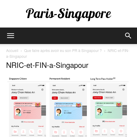
Paris-
Accueil
Que faire après avoir eu son PR à Singapour ?
NRIC-et-FIN-
a-Singapour
NRIC-et-FIN-a-Singapour
Singapore