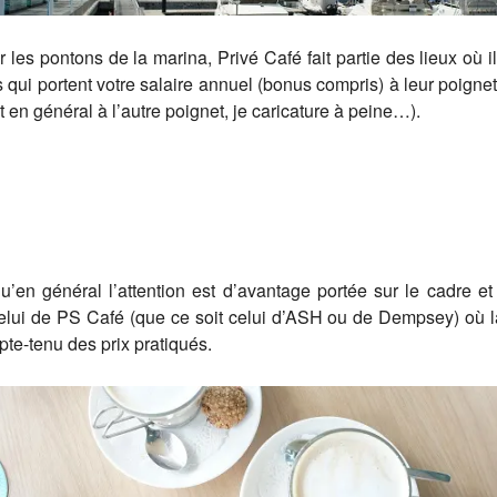
 les pontons de la marina, Privé Café fait partie des lieux où i
ts qui portent votre salaire annuel (bonus compris) à leur poig
en général à l’autre poignet, je caricature à peine…).
’en général l’attention est d’avantage portée sur le cadre et
t celui de PS Café (que ce soit celui d’ASH ou de Dempsey) où la
pte-tenu des prix pratiqués.