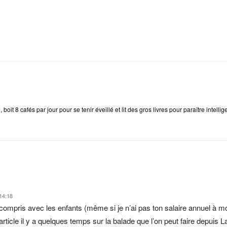
e
, boit 8 cafés par jour pour se tenir éveillé et lit des gros livres pour paraître intellig
 14:18
 compris avec les enfants (même si je n’ai pas ton salaire annuel à
un article il y a quelques temps sur la balade que l’on peut faire depuis