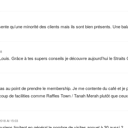
sente qu’une minorité des clients mais ils sont bien présents. Une ba
28
uis. Grâce à tes supers conseils je découvre aujourd’hui le Straits C
pas au point de prendre le membership. Je me contente du café et je pr
coup de facilities comme Raffles Town / Tanah Merah plutôt que ceux
2018 At 15:03
uriens limitent en général le nombre de visites annuel à 30 aussi ?