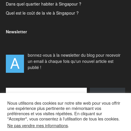
Dans quel quartier habiter à Singapour ?
Quel est le coût de la vie à Singapour ?
Newsletter
bonnez-vous à la newsletter du blog pour recevoir
A
un email à chaque fois qu'un nouvel article est
publié !
Type your email…
S'abonner
Nous utilisons des cookies sur notre site web pour vous offrir
une expérience plus pertinente en mémorisant vos
préférences et vos visites répétées. En cliquant sur
"Accepter", vous consentez à l'utilisation de tous les cookies.
Ne pas vendre mes informations
.
Accueil
Actualités
Vivre à Singapour
Visiter Singapour