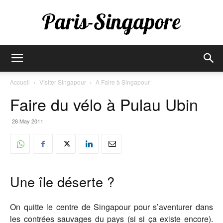
Paris-
Accueil
Visiter Singapour
A Faire à Singapour
Faire du vélo à Pulau Ubin
Singapore
28 May 2011
Une île déserte ?
On quitte le centre de Singapour pour s’aventurer dans
les contrées sauvages du pays (si si ça existe encore).