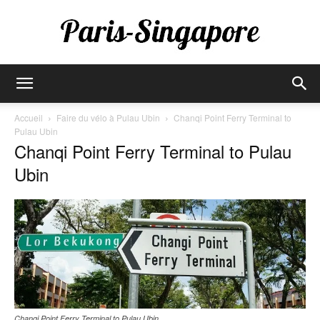
Paris-
Accueil
Faire du vélo à Pulau Ubin
Chanqi Point Ferry Terminal to
Pulau Ubin
Chanqi Point Ferry Terminal to Pulau
Singapore
Ubin
Chanqi Point Ferry Terminal to Pulau Ubin