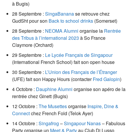
à Bugis)
28 Septembre :
SingaBanana
se retrouve chez
GudSht pour son
Back to school drinks
(Somerset)
28 Septembre :
NEOMA Alumni
organise la
Rentrée
des Tribus à l’international 2023
à So France
Claymore (Orchard)
29 Septembre :
Le Lycée Français de Singapour
(International French School) fait son open house
30 Septembre :
L’Union des Français de l’Étranger
(UFE) fait son Happy Hours (contacter
Fred Galopin
)
4 Octobre :
Dauphine Alumni
organise son apéro de la
rentrée chez Ginett (Bugis)
12 Octobre :
The Musettes
organise
Inspire, Dine &
Connect
chez French Fold (Telok Ayer)
14 Octobre :
Singafrog
–
Singapour Nanas
– Fabulous
Party organise un
Meet & Party
au Club Di Lusso