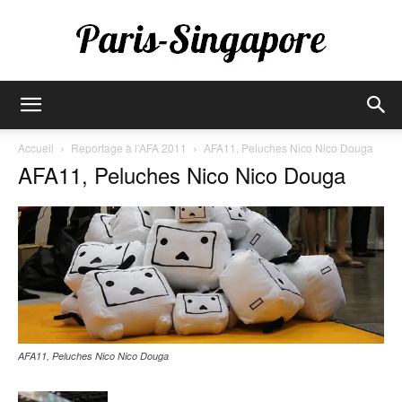
Paris-
Accueil
Reportage à l’AFA 2011
AFA11, Peluches Nico Nico Douga
AFA11, Peluches Nico Nico Douga
Singapore
AFA11, Peluches Nico Nico Douga