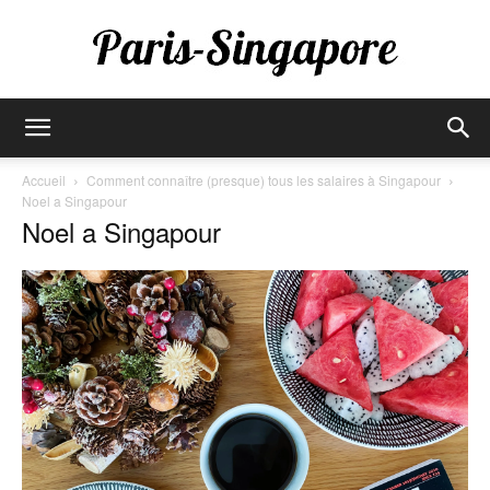
Paris-
Accueil
Comment connaître (presque) tous les salaires à Singapour
Noel a Singapour
Noel a Singapour
Singapore