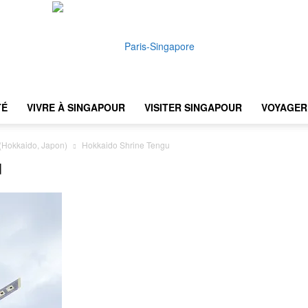
TÉ
VIVRE À SINGAPOUR
VISITER SINGAPOUR
VOYAGER 
Paris-
 (Hokkaido, Japon)
Hokkaido Shrine Tengu
u
Singapore