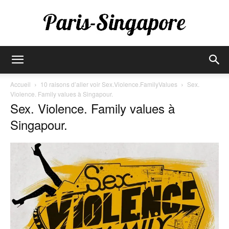
Paris-
Accueil
10 raisons d’aller voir Sex.Violence.FamilyValues
Sex.
Violence. Family values à Singapour.
Sex. Violence. Family values à
Singapore
Singapour.