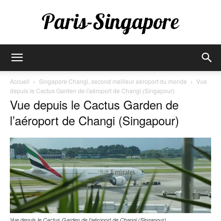
Paris-
Accueil
Singapore Changi, second meilleur aéroport du monde
Vue
depuis le Cactus Garden de l'aéroport de Changi (Singapour)
Vue depuis le Cactus Garden de
Singapore
l’aéroport de Changi (Singapour)
Vue depuis le Cactus Garden de l’aéroport de Changi (Singapour)