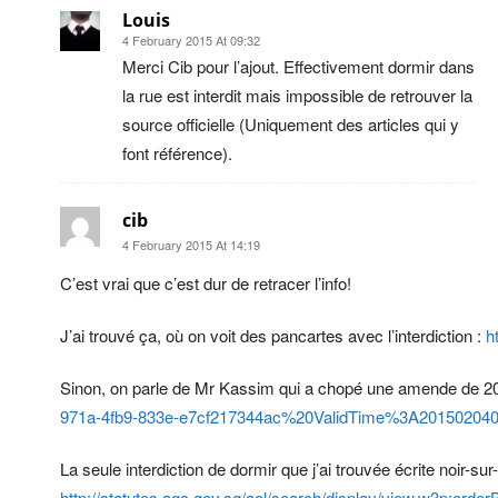
Louis
4 February 2015 At 09:32
Merci Cib pour l’ajout. Effectivement dormir dans
la rue est interdit mais impossible de retrouver la
source officielle (Uniquement des articles qui y
font référence).
cib
4 February 2015 At 14:19
C’est vrai que c’est dur de retracer l’info!
J’ai trouvé ça, où on voit des pancartes avec l’interdiction :
h
Sinon, on parle de Mr Kassim qui a chopé une amende de 200
971a-4fb9-833e-e7cf217344ac%20ValidTime%3A20150204
La seule interdiction de dormir que j’ai trouvée écrite noir-sur
http://statutes.agc.gov.sg/aol/search/display/view.w