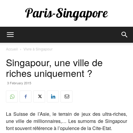
Paris-
Accueil
Vivre à Singapour
Singapour, une ville de
Singapore
riches uniquement ?
3 February 2015
La Suisse de l’Asie, le terrain de jeux des ultra-riches,
une ville de millionnaires,… Les surnoms de Singapour
font souvent référence à l’opulence de la Cite-Etat.