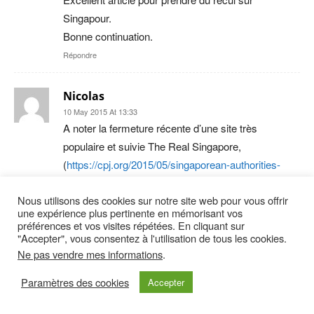
Singapour.
Bonne continuation.
Répondre
Nicolas
10 May 2015 At 13:33
A noter la fermeture récente d’une site très
populaire et suivie The Real Singapore,
(
https://cpj.org/2015/05/singaporean-authorities-
shut-down-the-real-singapo.php
) qui n’hésitait pas à
Nous utilisons des cookies sur notre site web pour vous offrir
donner une autre vision de la Cité-Etat. Le site a été
une expérience plus pertinente en mémorisant vos
contraint de fermer au nom de l’intérêt public, de
préférences et vos visites répétées. En cliquant sur
l’ordre public et de l’harmonie. A singapour, c’est la
"Accepter", vous consentez à l'utilisation de tous les cookies.
Ne pas vendre mes informations
.
liberté d’être riche.
Répondre
Paramètres des cookies
Accepter
Louis