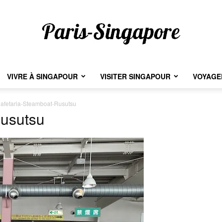
VIVRE À SINGAPOUR
VISITER SINGAPOUR
VOYAGER
Paris-
afetaria-Steamboat-Rusutsu
Rusutsu
Singapore