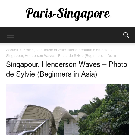
Paris-
Accueil
Sylvie, blogueuse et vraie fausse débutante en Asie
Singapour, Henderson Waves - Photo de Sylvie (Beginners in Asia)
Singapour, Henderson Waves – Photo
Singapore
de Sylvie (Beginners in Asia)