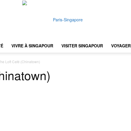
TÉ
VIVRE À SINGAPOUR
VISITER SINGAPOUR
VOYAGER 
Paris-
he Loft Café (Chinatown)
hinatown)
Singapore