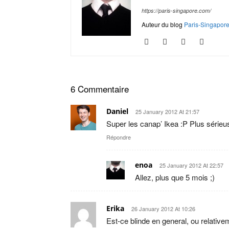
https://paris-singapore.com/
Auteur du blog
Paris-Singapor
6 Commentaire
Daniel
25 January 2012 At 21:57
Super les canap’ Ikea :P Plus sérieus
Répondre
enoa
25 January 2012 At 22:57
Allez, plus que 5 mois ;)
Erika
26 January 2012 At 10:26
Est-ce blinde en general, ou relativem