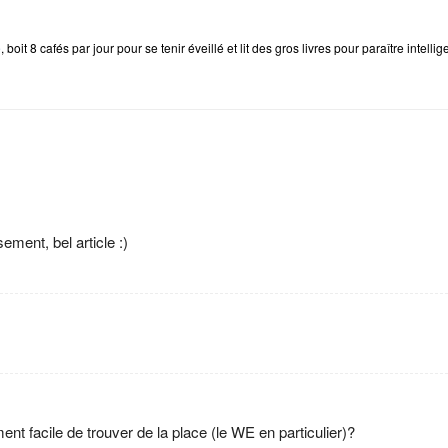
e
, boit 8 cafés par jour pour se tenir éveillé et lit des gros livres pour paraître intellig
ement, bel article :)
ent facile de trouver de la place (le WE en particulier)?