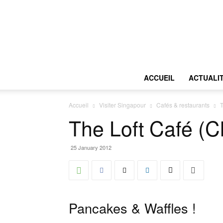
ACCUEIL
ACTUALI
Accueil
Visiter Singapour
Cafés & restaurants
T
The Loft Café (C
25 January 2012
Pancakes & Waffles !