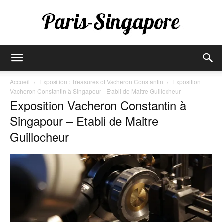
Paris-
Accueil
Exposition : Treasures of Vacheron Constantin
Exposition
Vacheron Constantin à Singapour - Etabli de Maitre Guillocheur
Exposition Vacheron Constantin à
Singapore
Singapour – Etabli de Maitre
Guillocheur