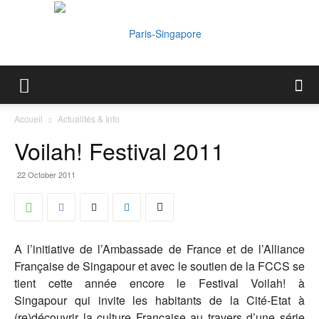
Paris-
Accueil
Actualités & Info
Voilah! Festival 2011
Singapore
22 October 2011
A l’initiative de l’Ambassade de France et de l’Alliance
Française de Singapour et avec le soutien de la FCCS se
tient cette année encore le Festival Voilah! à
Singapour qui invite les habitants de la Cité-Etat à
(re)découvrir la culture Française au travers d’une série