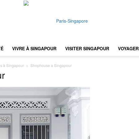
TÉ
VIVRE À SINGAPOUR
VISITER SINGAPOUR
VOYAGER 
Paris-
s à Singapour
Shophouse a Singapour
ur
Singapore