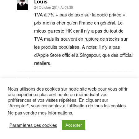
Louis
24 October 2014 At 09:30
TVA à 7% + pas de taxe sur la copie privée =
prix moins cher qu’en France en général. Le
mieux ça reste HK car il n’y a pas du tout de
TVA mais ils souvent en rupture de stocks sur
les produits populaires. A noter, il n’y a pas
d’Apple Store officiel à Singapour, que des official
retailers.
Raphaël Gnt
Nous utilisons des cookies sur notre site web pour vous offrir
26 October 2014 At 00:12
une expérience plus pertinente en mémorisant vos
Merci pour ta réponse Louis !
préférences et vos visites répétées. En cliquant sur
"Accepter", vous consentez à l'utilisation de tous les cookies.
Ne pas vendre mes informations
.
Louis
26 April 2016 At 23:29
Paramètres des cookies
Accepter
Bonjour,