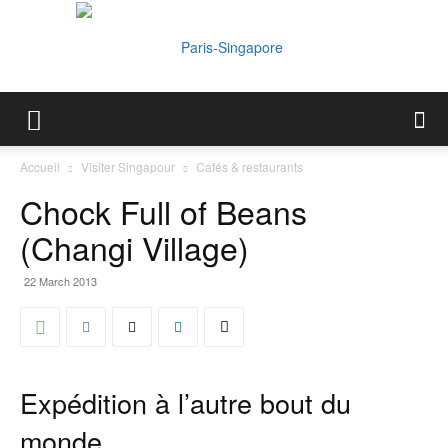
Paris-
Accueil
Visiter Singapour
Cafés & restaurants
Chock Full of Beans
Singapore
(Changi Village)
22 March 2013
Expédition à l’autre bout du
monde