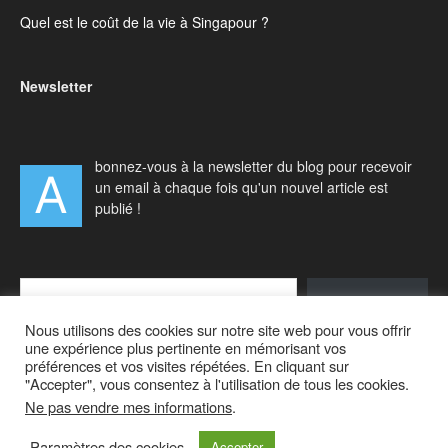
Quel est le coût de la vie à Singapour ?
Newsletter
bonnez-vous à la newsletter du blog pour recevoir
A
un email à chaque fois qu'un nouvel article est
publié !
Type your email…
S'abonner
Nous utilisons des cookies sur notre site web pour vous offrir
une expérience plus pertinente en mémorisant vos
préférences et vos visites répétées. En cliquant sur
"Accepter", vous consentez à l'utilisation de tous les cookies.
Ne pas vendre mes informations
.
Accueil
Actualités
Vivre à Singapour
Visiter Singapour
Voyager en Asie
A propos
Paramètres des cookies
Accepter