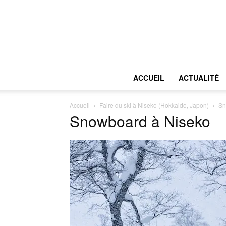
ACCUEIL
ACTUALITÉ
Accueil
Faire du ski à Niseko (Hokkaido, Japon)
Sn
Snowboard à Niseko