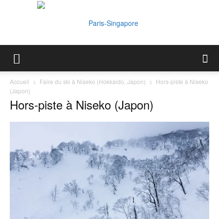
Paris-
Accueil
Faire du ski à Niseko (Hokkaido, Japon)
Hors-piste à Niseko
(Japon)
Hors-piste à Niseko (Japon)
Singapore