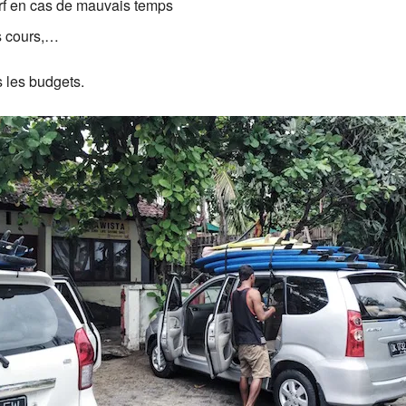
rf en cas de mauvais temps
rs cours,…
s les budgets.