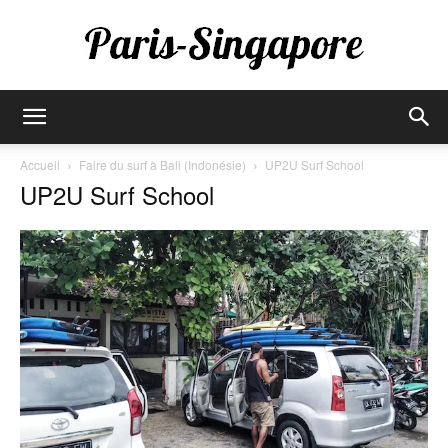
Paris-
Accueil
Faire du surf à Bali (Indonésie)
UP2U Surf School
UP2U Surf School
Singapore