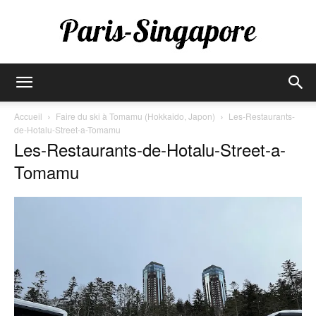
Paris-
Accueil
Faire du ski à Tomamu (Hokkaido, Japon)
Les-Restaurants-
de-Hotalu-Street-a-Tomamu
Les-Restaurants-de-Hotalu-Street-a-
Singapore
Tomamu