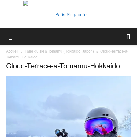
Paris-
Accueil
Faire du ski à Tomamu (Hokkaido, Japon)
Cloud-Terrace-a-
Tomamu-Hokkaido
Cloud-Terrace-a-Tomamu-Hokkaido
Singapore