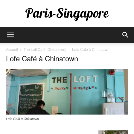
Paris-
Accueil
The Loft Café (Chinatown)
Lofe Café à Chinatown
Lofe Café à Chinatown
Singapore
Lofe Café à Chinatown