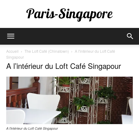
Paris-
Accueil
The Loft Café (Chinatown)
A l'intérieur du Loft Café
Singapour
A l’intérieur du Loft Café Singapour
Singapore
A l’intérieur du Loft Café Singapour